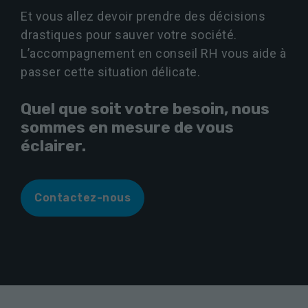
sont pas
Et vous allez devoir prendre des décisions
facultatifs. Ils
sont
drastiques pour sauver votre société.
nécessaires au
L’accompagnement en conseil RH vous aide à
fonctionnement
du site Web.
passer cette situation délicate.
Quel que soit votre besoin, nous
Statistiques
sommes en mesure de vous
Afin que
éclairer
.
nous
puissions
améliorer la
fonctionnalité
Contactez-nous
et la
structure du
site Web, en
fonction de
la façon dont
le site Web
est utilisé.