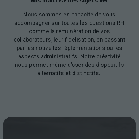
Nos maîtrise des sujets RH.
lorsque vous
visitez notre
Nous sommes en capacité de vous
site, vous
accompagner sur toutes les questions RH
augmentez les
chances de
comme la rémunération de vos
voir du
collaborateurs, leur fidélisation, en passant
contenu et
par les nouvelles réglementations ou les
des offres
personnalisés.
aspects administratifs. Notre créativité
nous permet même d’oser des dispositifs
alternatifs et distinctifs.