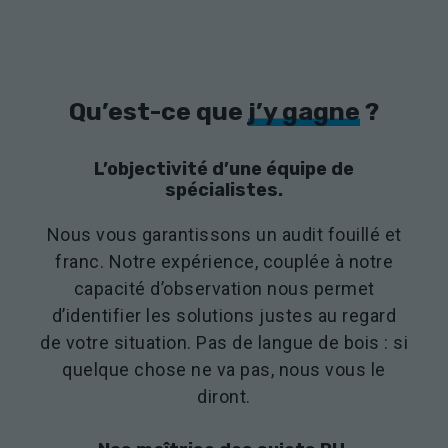
Experience
Afin que notre
site Web
fonctionne
Qu’est-ce que
j’y gagne
?
aussi bien que
possible lors
de votre visite.
L’objectivité d’une équipe de
Si vous
spécialistes.
refusez ces
cookies,
certaines
Nous vous garantissons un audit fouillé et
fonctionnalités
franc. Notre expérience, couplée à notre
disparaîtront
capacité d’observation nous permet
du site Web.
d’identifier les solutions justes au regard
de votre situation. Pas de langue de bois : si
Marketing
quelque chose ne va pas, nous vous le
En partageant
diront.
votre intérêt et
votre
comportement