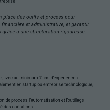
treprise
en place des outils et process pour
 financière et administrative, et garantir
es grâce à une structuration rigoureuse.
Nécessaires
Ces cookies ne
sont pas
facultatifs. Ils
sont
nécessaires au
fonctionnement
du site Web.
ce, avec au minimum 7 ans d’expériences
alement en startup ou entreprise technologique,
Statistiques
Afin que
n de process, l’automatisation et l’outillage
nous
puissions
té des opérations.