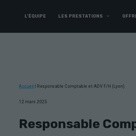
Aller
au
L’ÉQUIPE
LES PRESTATIONS
OFFR
contenu
Accueil
|
Responsable Comptable et ADV F/H (Lyon)
12 mars 2025
Responsable Comp