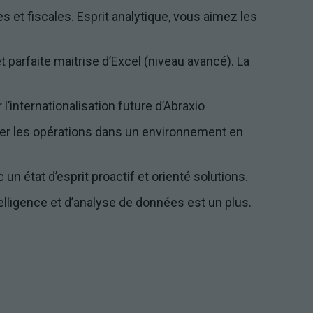
améliorer la
 et fiscales. Esprit analytique, vous aimez les
fonctionnalité
et la
structure du
site Web, en
t parfaite maitrise d’Excel (niveau avancé). La
fonction de
la façon dont
le site Web
’internationalisation future d’Abraxio
est utilisé.
riser les opérations dans un environnement en
Experience
 un état d’esprit proactif et orienté solutions.
Afin que notre
site Web
telligence et d’analyse de données est un plus.
fonctionne
aussi bien que
possible lors
de votre visite.
Si vous
refusez ces
cookies,
certaines