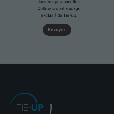
données personnelles.
Celles-ci sont à usage
Nécessaires
exclusif de Tie-Up.
Ces cookies ne
sont pas
facultatifs. Ils
sont
nécessaires au
fonctionnement
du site Web.
Statistiques
Afin que
nous
puissions
améliorer la
fonctionnalité
et la
structure du
site Web, en