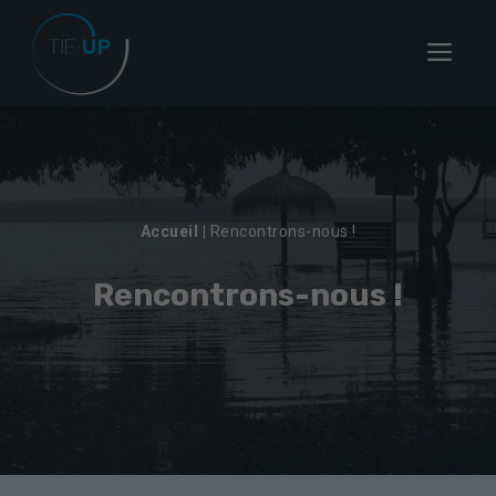
Aller
au
Menu
contenu
Accueil
|
Rencontrons-nous !
Rencontrons-nous !