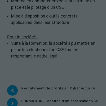
Montée en compétence réelle sur la mise en
refusez ces
place et le pilotage d'un CSE
cookies,
certaines
Mise à disposition d'outils concrets
fonctionnalités
applicables dans leur structure
disparaîtront
du site Web.
Pour la société:
Suite à la formation, la société a pu mettre en
Marketing
place les élections d'un CSE tout en
En partageant
votre intérêt et
respectant le cadre légal
votre
comportement
lorsque vous
visitez notre
site, vous
augmentez les
chances de
Recrutement de profils en Cybersécurité
voir du
contenu et
FORMATION- Création d’un assessment/Se
des offres