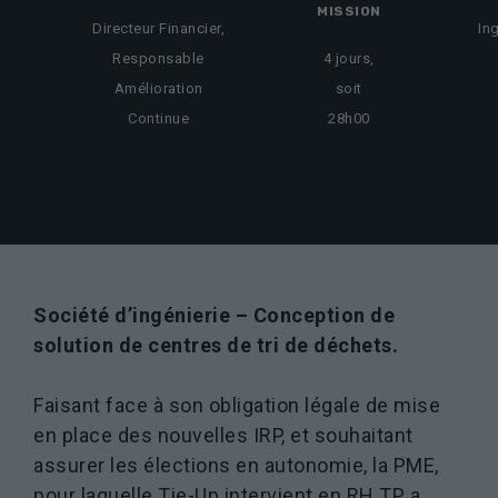
MISSION
Directeur Financier,
In
Responsable
4 jours,
Amélioration
soit
Continue
28h00
Société d’ingénierie – Conception de
solution de centres de tri de déchets.
Faisant face à son obligation légale de mise
en place des nouvelles IRP, et souhaitant
assurer les élections en autonomie, la PME,
pour laquelle Tie-Up intervient en RH TP, a