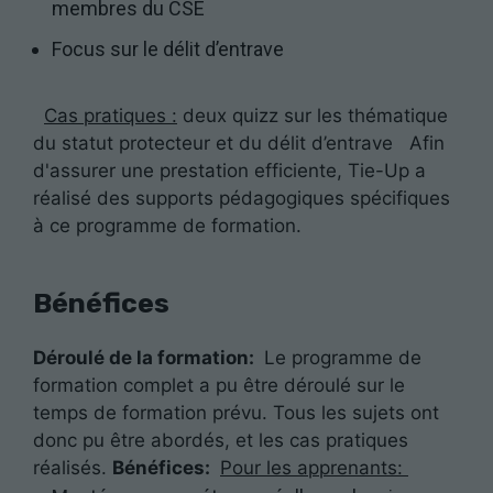
membres du CSE
Afin que
nous
Focus sur le délit d’entrave
puissions
améliorer la
fonctionnalité
Cas pratiques :
deux quizz sur les thématique
et la
du statut protecteur et du délit d’entrave
Afin
structure du
d'assurer une prestation efficiente, Tie-Up a
site Web, en
fonction de
réalisé des supports pédagogiques spécifiques
la façon dont
à ce programme de formation.
le site Web
est utilisé.
Bénéfices
Experience
Déroulé de la formation:
Le programme de
Afin que notre
site Web
formation complet a pu être déroulé sur le
fonctionne
temps de formation prévu. Tous les sujets ont
aussi bien que
donc pu être abordés, et les cas pratiques
possible lors
réalisés.
Bénéfices:
Pour les apprenants:
de votre visite.
Si vous