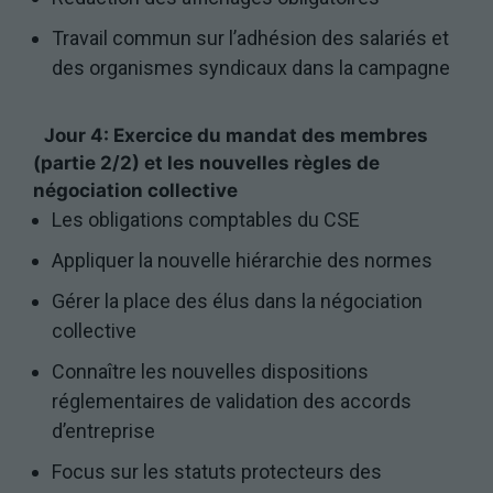
Travail commun sur l’adhésion des salariés et
des organismes syndicaux dans la campagne
Jour 4: Exercice du mandat des membres
(partie 2/2) et les nouvelles règles de
négociation collective
Les obligations comptables du CSE
Appliquer la nouvelle hiérarchie des normes
Nécessaires
Ces cookies ne
Gérer la place des élus dans la négociation
sont pas
facultatifs. Ils
collective
sont
Connaître les nouvelles dispositions
nécessaires au
fonctionnement
réglementaires de validation des accords
du site Web.
d’entreprise
Focus sur les statuts protecteurs des
Statistiques