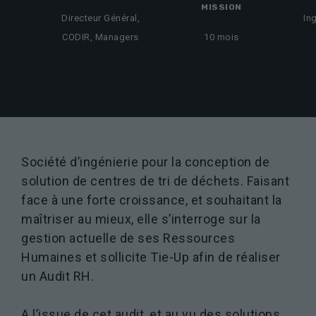
MISSION
Directeur Général,
In
CODIR, Managers
10 mois
Société d’ingénierie pour la conception de
solution de centres de tri de déchets. Faisant
face à une forte croissance, et souhaitant la
maîtriser au mieux, elle s’interroge sur la
gestion actuelle de ses Ressources
Humaines et sollicite Tie-Up afin de réaliser
un Audit RH.
A l’issue de cet audit, et au vu des solutions