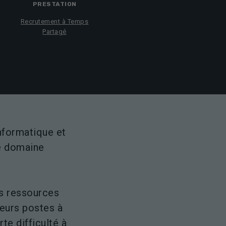
PRESTATION
Recrutement à Temps
Partagé
informatique et
le domaine
es ressources
eurs postes à
rte difficulté à