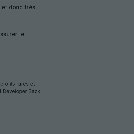
 et donc très
assurer le
rofils rares et
d Developer Back