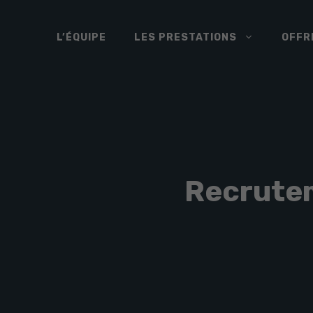
Aller
au
L’ÉQUIPE
LES PRESTATIONS
OFFR
contenu
Recrutem