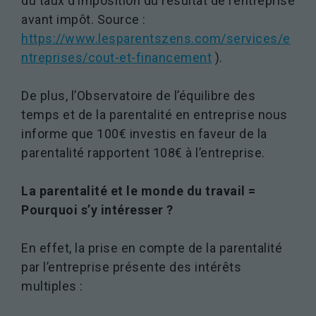
du taux d’imposition du résultat de l’entreprise
avant impôt. Source :
https://www.lesparentszens.com/services/e
ntreprises/cout-et-financement
).
Nécessaires
Ces cookies ne
sont pas
De plus, l’Observatoire de l’équilibre des
facultatifs. Ils
temps et de la parentalité en entreprise nous
sont
nécessaires au
informe que 100€ investis en faveur de la
fonctionnement
parentalité rapportent 108€ à l’entreprise.
du site Web.
La parentalité et le monde du travail =
Statistiques
Pourquoi s’y intéresser ?
Afin que
nous
En effet, la prise en compte de la parentalité
puissions
améliorer la
par l’entreprise présente des intérêts
fonctionnalité
multiples :
et la
structure du