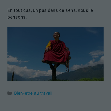
En tout cas, un pas dans ce sens, nous le
pensons.
Catégories
Bien-être au travail