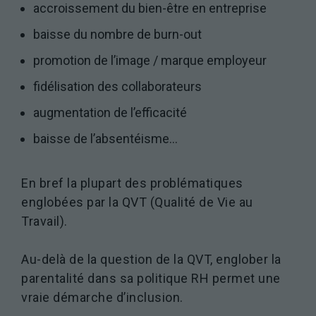
site Web, en
accroissement du bien-être en entreprise
fonction de
la façon dont
baisse du nombre de burn-out
le site Web
promotion de l’image / marque employeur
est utilisé.
fidélisation des collaborateurs
Experience
augmentation de l’efficacité
Afin que notre
site Web
baisse de l’absentéisme…
fonctionne
aussi bien que
possible lors
En bref la plupart des problématiques
de votre visite.
englobées par la QVT (Qualité de Vie au
Si vous
Travail).
refusez ces
cookies,
certaines
Au-delà de la question de la QVT, englober la
fonctionnalités
parentalité dans sa politique RH permet une
disparaîtront
du site Web.
vraie démarche d’inclusion.