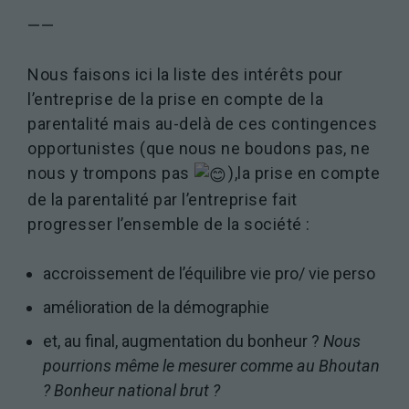
——
Marketing
En partageant
votre intérêt et
Nous faisons ici la liste des intérêts pour
votre
l’entreprise de la prise en compte de la
comportement
parentalité mais au-delà de ces contingences
lorsque vous
visitez notre
opportunistes (que nous ne boudons pas, ne
site, vous
nous y trompons pas
),la prise en compte
augmentez les
chances de
de la parentalité par l’entreprise fait
voir du
progresser l’ensemble de la société :
contenu et
des offres
personnalisés.
accroissement de l’équilibre vie pro/ vie perso
amélioration de la démographie
et, au final, augmentation du bonheur ?
Nous
pourrions même le mesurer comme au Bhoutan
? Bonheur national brut ?