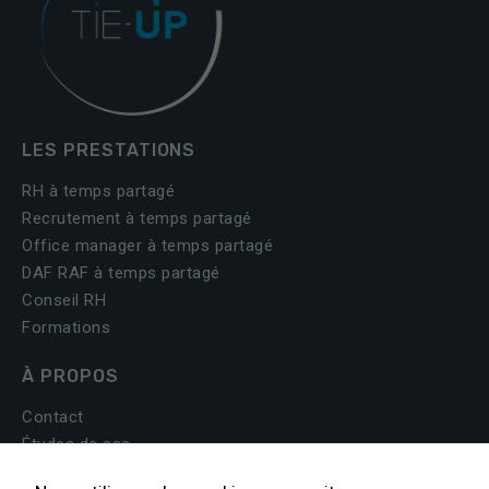
LES PRESTATIONS
RH à temps partagé
Recrutement à temps partagé
Office manager à temps partagé
DAF RAF à temps partagé
Conseil RH
Formations
À PROPOS
Contact
Études de cas
Le blog