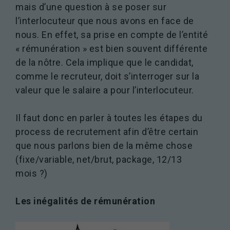
mais d’une question à se poser sur
sont
nécessaires au
l’interlocuteur que nous avons en face de
fonctionnement
nous. En effet, sa prise en compte de l’entité
du site Web.
« rémunération » est bien souvent différente
de la nôtre. Cela implique que le candidat,
Statistiques
comme le recruteur, doit s’interroger sur la
Afin que
valeur que le salaire a pour l’interlocuteur.
nous
puissions
améliorer la
Il faut donc en parler à toutes les étapes du
fonctionnalité
process de recrutement afin d’être certain
et la
que nous parlons bien de la même chose
structure du
site Web, en
(fixe/variable, net/brut, package, 12/13
fonction de
mois ?)
la façon dont
le site Web
est utilisé.
Les inégalités de rémunération