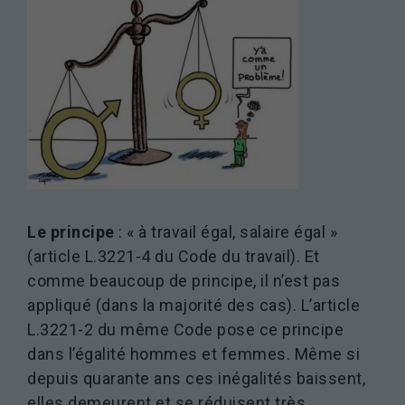
Experience
Afin que notre
site Web
fonctionne
aussi bien que
possible lors
de votre visite.
Si vous
refusez ces
cookies,
certaines
fonctionnalités
disparaîtront
Le principe
: « à travail égal, salaire égal »
du site Web.
(article L.3221-4 du Code du travail). Et
comme beaucoup de principe, il n’est pas
Marketing
appliqué (dans la majorité des cas). L’article
En partageant
L.3221-2 du même Code pose ce principe
votre intérêt et
dans l’égalité hommes et femmes. Même si
votre
comportement
depuis quarante ans ces inégalités baissent,
lorsque vous
elles demeurent et se réduisent très