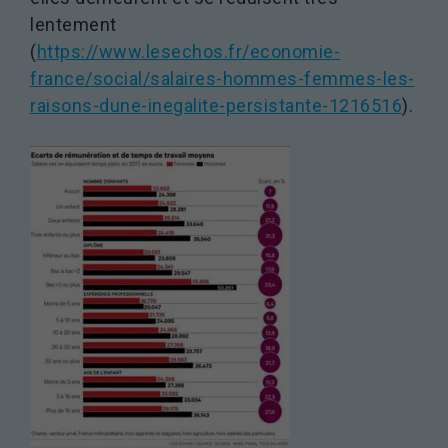
visitez notre
lentement
site, vous
augmentez les
(
https://www.lesechos.fr/economie-
chances de
france/social/salaires-hommes-femmes-les-
voir du
raisons-dune-inegalite-persistante-1216516
).
contenu et
des offres
personnalisés.